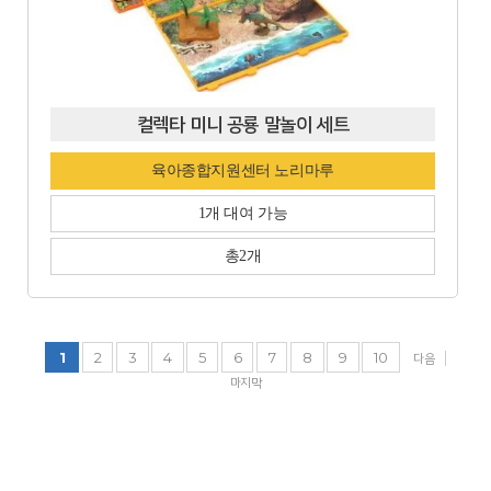
컬렉타 미니 공룡 말놀이 세트
육아종합지원센터 노리마루
1개 대여 가능
총2개
1
2
3
4
5
6
7
8
9
10
다음
마지막