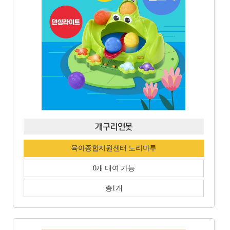
개구리연못
육아종합지원센터 노리마루
0개 대여 가능
총1개