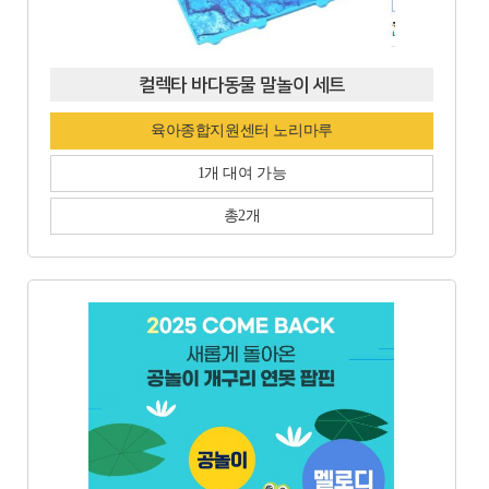
컬렉타 바다동물 말놀이 세트
육아종합지원센터 노리마루
1개 대여 가능
총2개