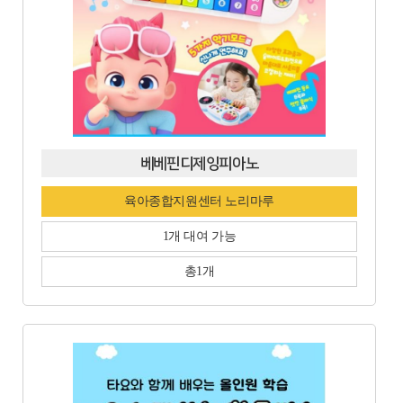
베베핀디제잉피아노
육아종합지원센터 노리마루
1개 대여 가능
총1개