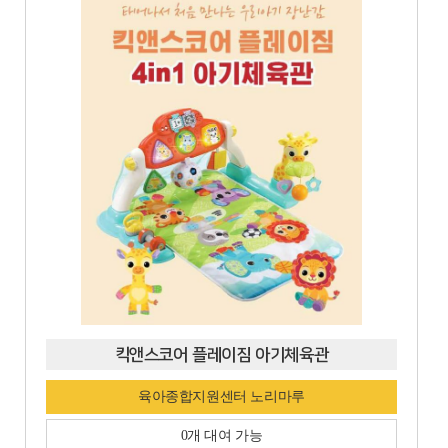
킥앤스코어 플레이짐 아기체육관
육아종합지원센터 노리마루
0개 대여 가능