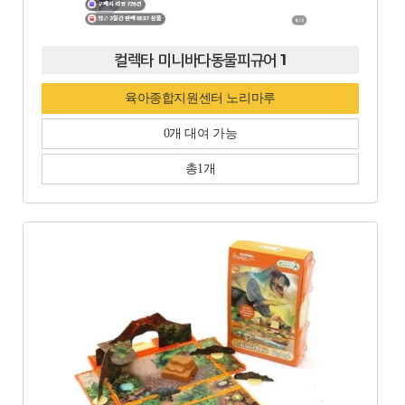
컬렉타 미니바다동물피규어 1
육아종합지원센터 노리마루
0개 대여 가능
총1개