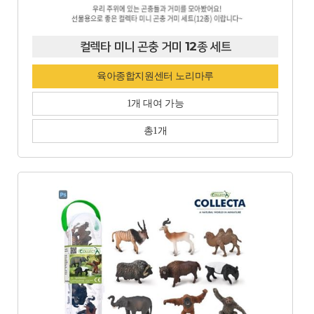
컬렉타 미니 곤충 거미 12종 세트
육아종합지원센터 노리마루
1개 대여 가능
총1개