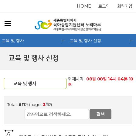
HOME
로그인
회원가입
교육 및 행사
교육 및 행사 신청
교육 및 행사 신청
현재시각 :
08
월
08
일
14
시
04
분
10
교육 및 행사
초
Total :
611
개 (page :
3
/62)
검색