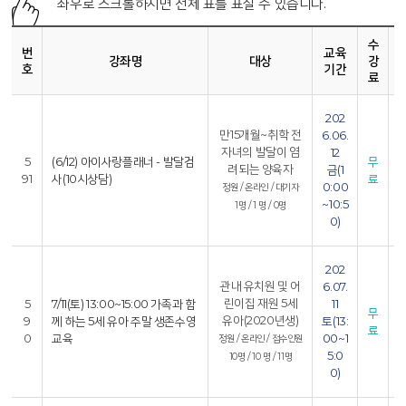
좌우로 스크롤하시면 전체 표를 표실 수 있습니다.
수
번
교육
강좌명
대상
강
호
기간
료
202
6
만15개월~취학 전
6.06.
자녀의 발달이 염
12
5
(6/12) 아이사랑플래너 - 발달검
무
0
려되는 양육자
금(1
91
사(10시상담)
료
0:00
정원 / 온라인 / 대기자
6
~10:5
1명 / 1 명 / 0명
0)
8
202
6
관내 유치원 및 어
6.07.
0
린이집 재원 5세
5
7/11(토) 13:00~15:00 가족과 함
11
무
유아(2020년생)
9
께 하는 5세 유아 주말 생존수영
토(13:
료
0
교육
00~1
정원 / 온라인 / 접수인원
6
5:0
10명 / 10 명 / 11명
1
0)