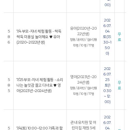
1
00)
202
6
6.07.
유아(2020년~20
1
5
7/4 부모-자녀 체험 활동 - 싹둑
04
22년생)
무
8
싹둑 미용실 놀이해요 ♥ 유아
토(13:
료
정원 / 온라인 / 접수인원
6
(2020~2022년생)
30~1
6
10명 / 10 명 / 17명
5:0
1
0)
202
6
6.07.
영아(2023년~20
1
5
7/25 부모-자녀 체험 활동 - 소리
25
24년생)
무
8
나는 놀잇감 끌고 다녀요 ♥ 영
토(1
료
정원 / 온라인 / 접수인원
5
아(2023년~2024년생)
0:30
6
10명 / 10 명 / 17명
~ 12:
1
00)
202
6
관내 유치원 및 어
6.07.
0
린이집 재원 5세
5
7/4(토) 10:00~12:00 가족과 함
04