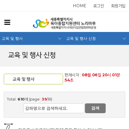
HOME
로그인
회원가입
교육 및 행사
교육 및 행사 신청
교육 및 행사 신청
현재시각 :
08
월
06
일
20
시
01
분
교육 및 행사
54
초
Total :
610
개 (page :
39
/61)
검색