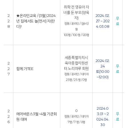
취학 전 영유아 자
4
녀를 둔 부모(양육
2
2
★온라인교육 / (3월) 2024
2024.02.
자)
무
2
년 집에서도 놀(면서) 자(란
27 ~ 202
료
정원 / 온라인 / 접수인
8
다)!
4.03.08
4
원
100명 / 100 명 / 120명
8
4
세종특별자치시
2024.02.
1
육아종합지원센
2
24
무
터 노리마루 회원
2
함께 가TEE
토(10:00
료
7
정원 / 온라인 / 대기자
~12:00)
4
25명 / 25 명 / 0명
8
4
2024.0
1
0
2
에어바운스3월~4월 기관회
3.01 ~ 2
무
2
정원 / 온라인 / 대기자
원 대여
024.04.
료
6
7명 / 7 명 / 0명
30
4