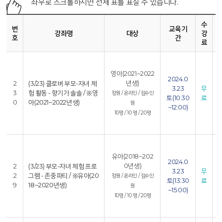
좌우로 스크롤하시면 전체 표를 표실 수 있습니다.
수
번
교육기
강좌명
대상
강
호
간
료
4
영아(2021~2022
2024.0
2
년생)
2
(3/23) 클로버 부모-자녀 체
3.23
무
3
험 활동 - 향기가 솔솔 / ※영
정원 / 온라인 / 접수인
토(10:30
료
0
아(2021~2022년생)
원
~12:00)
4
10명 / 10 명 / 20명
8
4
유아(2018~202
2024.0
2
0년생)
2
(3/23) 부모-자녀 체험 프로
3.23
무
2
그램 - 존중파티 / ※유아(20
정원 / 온라인 / 접수인
토(13:30
료
9
18~2020년생)
원
~15:00)
4
10명 / 10 명 / 20명
8