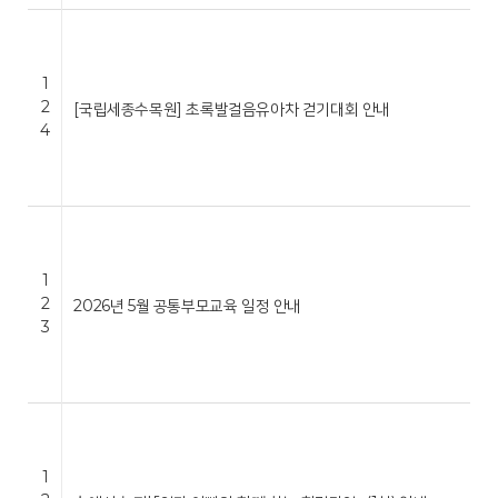
1
2
[국립세종수목원] 초록발걸음유아차 걷기대회 안내
4
1
2
2026년 5월 공통부모교육 일정 안내
3
1