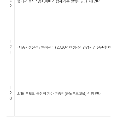
2
숲에서 놀자! 「엄마,아빠와 함께 하는 힐링타임」 (1차) 안내
2
1
2
(세종시정신건강복지센터) 2026년 여성정신건강사업 산전·후 여성 
1
1
2
3/18 부모의 긍정적 자아 존중감(공통부모교육) 신청 안내
0