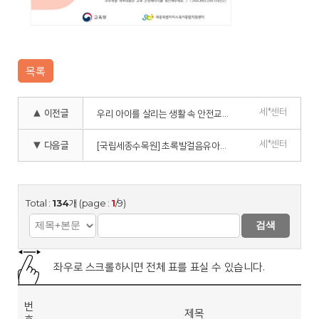
목록
세*센터
▲ 이전글
우리 아이를 살리는 생활 속 안전교육(가정 내 안전교육 및 응급처치 실습교육)
세*센터
▼ 다음글
[국립세종수목원] 초록발걸음유아차 걷기대회 안내
Total :
134
개 (page :
1
/9)
검색
좌우로 스크롤하시면 전체 표를 표실 수 있습니다.
번
제목