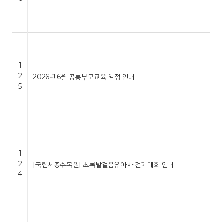
1
2
2026년 6월 공통부모교육 일정 안내
5
1
2
[국립세종수목원] 초록발걸음유아차 걷기대회 안내
4