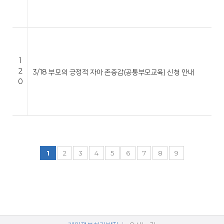
1
2
3/18 부모의 긍정적 자아 존중감(공통부모교육) 신청 안내
0
1
2
3
4
5
6
7
8
9