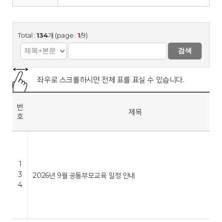
Total :
134
개 (page :
1
/9)
검색
좌우로 스크롤하시면 전체 표를 표실 수 있습니다.
번
제목
호
1
3
2026년 9월 공통부모교육 일정 안내
4