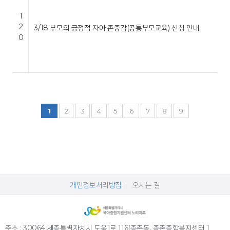
1
2
3/18 부모의 긍정적 자아 존중감(공통부모교육) 신청 안내
0
1
2
3
4
5
6
7
8
9
개인정보처리방침
오시는 길
주소 : 30064 세종특별자치시 도움1로 116(종촌동, 종촌종합복지센터 1