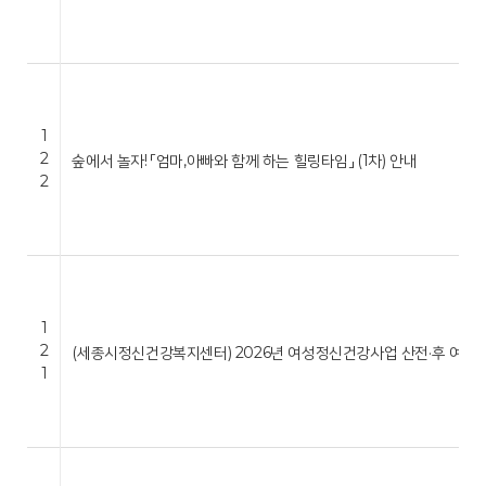
1
2
숲에서 놀자! 「엄마,아빠와 함께 하는 힐링타임」 (1차) 안내
2
1
2
(세종시정신건강복지센터) 2026년 여성정신건강사업 산전·후 여성 
1