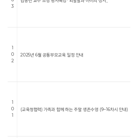
김붕년 교수 초청 명사특강 「뇌발달과 아이의 정서」
3
1
0
2025년 6월 공통부모교육 일정 안내
2
1
0
(교육청협력) 가족과 함께 하는 주말 생존수영 (9~16차시 안내)
1