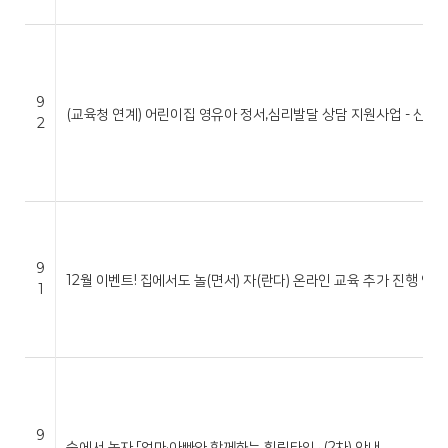
9
(교육청 연계) 어린이집 영유아 정서,심리발달 상담 지원사업 - 신청…
2
9
12월 이벤트! 집에서도 놀(면서) 자(란다) 온라인 교육 추가 진행 안…
1
9
숲에서 놀자 「엄마·아빠와 함께하는 힐링타임」 (2차) 안내