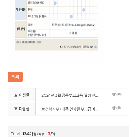
목록
세*센터
▲ 이전글
2024년 3월 공통부모교육 일정 안내
세*센터
▼ 다음글
보건복지부>대폭 인상된 부모급여로 양육부담은 확 덜고 함께하는 시간은 늘리세요
Total :
134
개 (page :
3
/9)