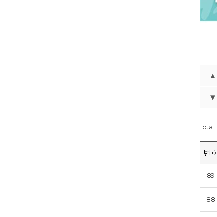
▲
▼
Total 
번
89
88