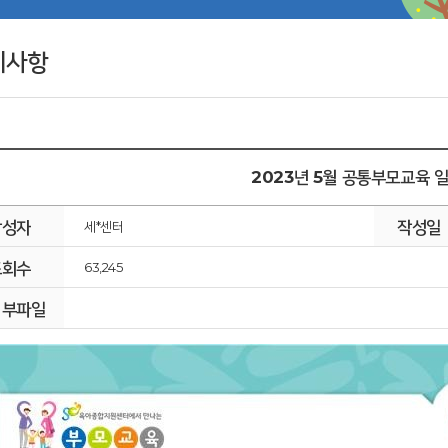
지사항
2023년 5월 공통부모교육 
작성자
작성일
세*센터
조회수
63,245
첨부파일