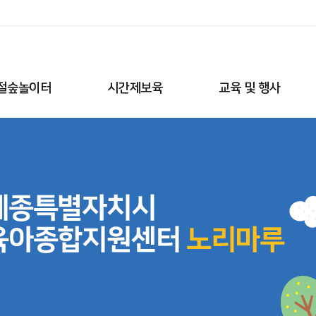
절숲놀이터
시간제보육
교육 및 행사