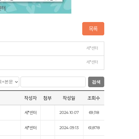
목록
세*센터
세*센터
검색
작성자
첨부
작성일
조회수
세*센터
2024.10.07
69,118
세*센터
2024.09.13
61,878