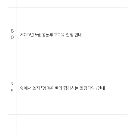
8
2024년 5월 공통부모교육 일정 안내
0
7
숲에서 놀자 「엄마·아빠와 함께하는 힐링타임」 안내
9