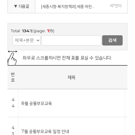
세*센터
▼ 다음글
[세종시청-복지정책과] 세종 어린이 건강 위해 마스크 1만 5,000매 쾌척
Total :
134
개 (page :
7
/9)
검색
좌우로 스크롤하시면 전체 표를 표실 수 있습니다.
작
번
제목
성
호
자
세
4
*
8월 공통부모교육
4
센
터
세
4
*
7월 공통부모교육 일정 안내
3
센