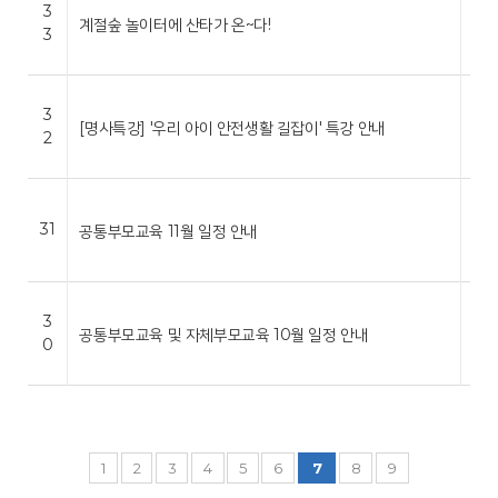
3
*
계절숲 놀이터에 산타가 온~다!
3
센
터
세
3
*
[명사특강] '우리 아이 안전생활 길잡이' 특강 안내
2
센
터
세
*
31
공통부모교육 11월 일정 안내
센
터
세
3
*
공통부모교육 및 자체부모교육 10월 일정 안내
0
센
터
1
2
3
4
5
6
7
8
9