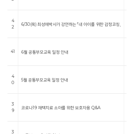
터
세
4
*
6/30(목) 최성애박사가 강연하는 「내 아이를 위한 감정코칭」
2
센
터
세
*
41
6월 공통부모교육 일정 안내
센
터
세
4
*
5월 공통부모교육 일정 안내
0
센
터
세
3
*
코로나19 재택치료 소아를 위한 보호자용 Q&A
9
센
터
세
3
*