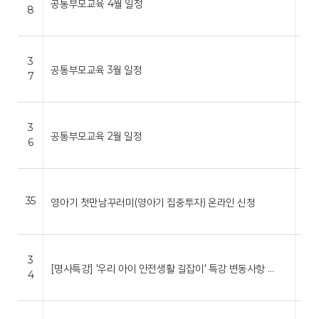
공통부모교육 4월 일정
8
센
터
세
3
*
공통부모교육 3월 일정
7
센
터
세
3
*
공통부모교육 2월 일정
6
센
터
세
*
35
영아기 첫만남꾸러미(영아기 집중투자) 온라인 신청
센
터
세
3
*
[명사특강] '우리 아이 안전생활 길잡이' 특강 변동사항 …
4
센
터
세