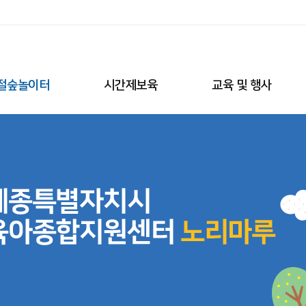
절숲놀이터
시간제보육
교육 및 행사