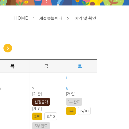
HOME
계절숲놀이터
예약 및 확인
목
금
토
1
6
7
8
[기 관]
[개 인]
신청불가
1부 완료
[개 인]
2부
6 / 10
2부
3 / 10
3부 완료