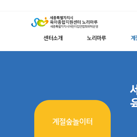
센터소개
노리마루
계
계절숲놀이터