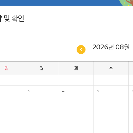
 및 확인
2026년 08월
일
월
화
수
3
4
5