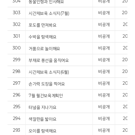
304
비공개
2026.
동물인형과 인사해요
303
비공개
2026.
시간제보육 소식지(7월)
302
비공개
2026.
포도를 만져봐요
301
비공개
2026.
수박을 탐색해요
300
비공개
2026.
거품으로 놀이해요
299
비공개
2026.
부채로 풍선을 움직여요
298
비공개
2026.
시간제보육 소식지(6월)
297
비공개
2026.
손가락 도장을 찍어요
296
비공개
2026.
7월 월간보육계획안
295
비공개
2026.
터널을 지나가요
294
비공개
2026.
색깔판을 밟아요
293
비공개
2026.
오이를 탐색해요