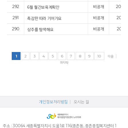
292
비공개
2026.
6월 월간보육계획안
291
비공개
2026.
촉감판 따라 기어가요
290
비공개
2026.
상추를 탐색해요
1
2
3
4
5
6
7
8
9
10
다음
마지막
개인정보처리방침
오시는 길
주소 : 30064 세종특별자치시 도움1로 116(종촌동, 종촌종합복지센터 1