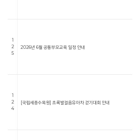
1
2
2026년 6월 공통부모교육 일정 안내
5
1
2
[국립세종수목원] 초록발걸음유아차 걷기대회 안내
4