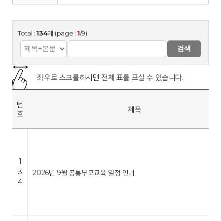
Total :
134
개 (page :
1
/9)
검색
좌우로 스크롤하시면 전체 표를 표실 수 있습니다.
번
제목
호
1
3
2026년 9월 공통부모교육 일정 안내
4