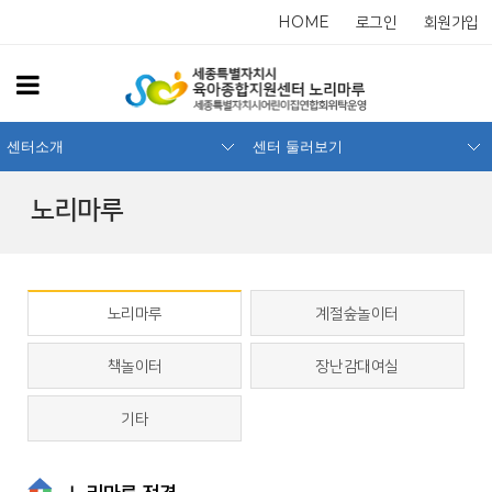
HOME
로그인
회원가입
센터소개
센터 둘러보기
노리마루
노리마루
계절숲놀이터
책놀이터
장난감대여실
기타