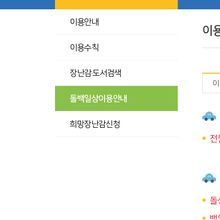
이용안내
이
이용수칙
장난감·도서검색
이
돌백일상이용안내
희망장난감신청
전월
돌
백