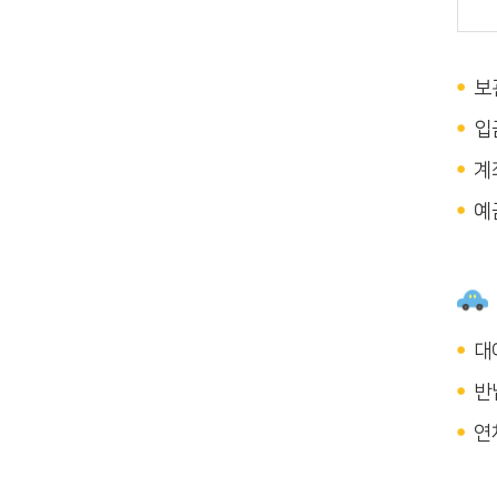
보
입
계좌
예
대
반
연