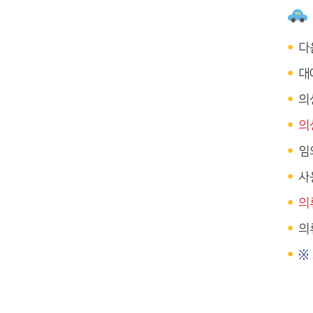
다
대
의
의
임
사
의
의
※