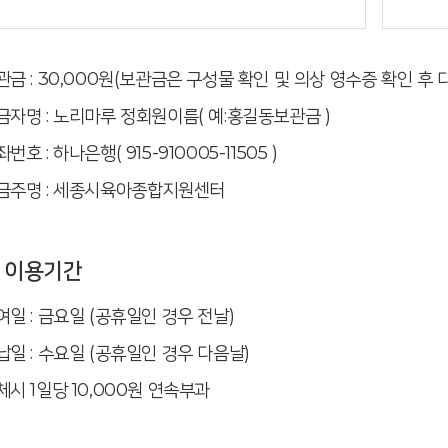
관금 : 30,000원(보관금은 구성물 확인 및 의상 영수증 확인 후 
금자명 : 노리마루 정회원이름( 예:홍길동보관금 )
번호 : 하나은행( 915-910005-11505 )
금주명 : 세종시육아종합지원센터
이용기간
여일 : 금요일 (공휴일인 경우 전날)
납일 : 수요일 (공휴일인 경우 다음날)
체시 1일당 10,000원 연속부과