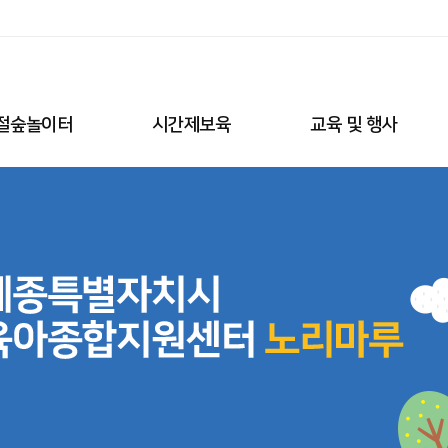
절숲놀이터
시간제보육
교육 및 행사