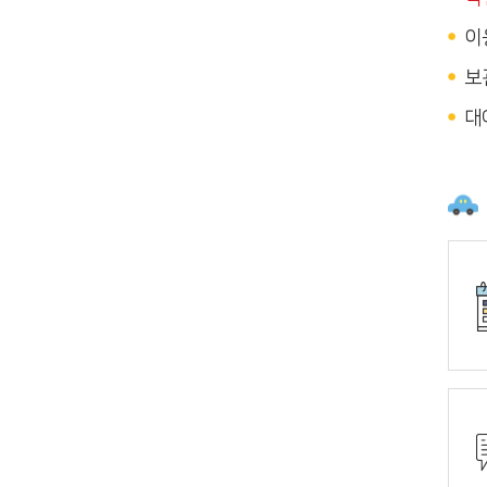
이
보
대